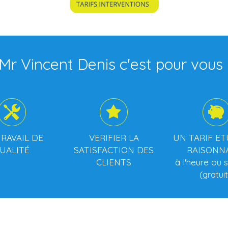
Mr Vincent Denis c'est pour vous 
RAVAIL DE
VERIFIER LA
UN TARIF ET
UALITÉ
SATISFACTION DES
RAISONN
CLIENTS
à l'heure ou 
(gratuit