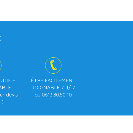
:
UDIÉ ET
ÊTRE FACILEMENT
ABLE
JOIGNABLE 7 J/ 7
sur devis
au 06.13.80.50.40
 )